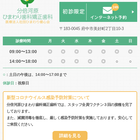
〒183-0045 府中市美好町2丁目10-3
診療時間
月
火
水
木
金
土
日
09:00〜13:00
◎
◎
◎
◎
◎
◎
◎
14:00〜18:00
◎
◎
◎
◎
◎
○
○
○
：土日の午後は、14:00〜17:00まで
休診日
：祝祭日
新型コロナウイルス感染予防対策について
分倍河原ひまわり歯科矯正歯科では、スタッフ全員ワクチン３回の接種を完了
しております。
また、滅菌消毒を徹底し、厳しく感染予防対策を実施しております。安心して
ご来院ください。
詳細を見る