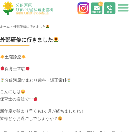
ホーム
>
外部研修に行きました
外部研修に行きました
土曜診療
保育士常駐
分倍河原ひまわり歯科・矯正歯科
こんにちは
保育士の岩波です
新年度が始まり早くも1ヶ月が経ちましたね！
皆様どうお過ごしでしょうか？