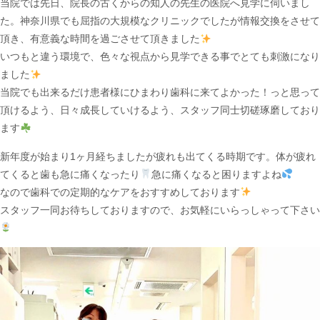
当院では先日、院長の古くからの知人の先生の医院へ見学に伺いまし
た。神奈川県でも屈指の大規模なクリニックでしたが情報交換をさせて
頂き、有意義な時間を過ごさせて頂きました
いつもと違う環境で、色々な視点から見学できる事でとても刺激になり
ました
当院でも出来るだけ患者様にひまわり歯科に来てよかった！っと思って
頂けるよう、日々成長していけるよう、スタッフ同士切磋琢磨しており
ます
新年度が始まり1ヶ月経ちましたが疲れも出てくる時期です。体が疲れ
てくると歯も急に痛くなったり
急に痛くなると困りますよね
なので歯科での定期的なケアをおすすめしております
スタッフ一同お待ちしておりますので、お気軽にいらっしゃって下さい