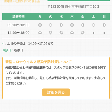
〒183-0045 府中市美好町2丁目10-3
診療時間
月
火
水
木
金
土
日
09:00〜13:00
◎
◎
◎
◎
◎
◎
◎
14:00〜18:00
◎
◎
◎
◎
◎
○
○
○
：土日の午後は、14:00〜17:00まで
休診日
：祝祭日
新型コロナウイルス感染予防対策について
分倍河原ひまわり歯科矯正歯科では、スタッフ全員ワクチン３回の接種を完了
しております。
また、滅菌消毒を徹底し、厳しく感染予防対策を実施しております。安心して
ご来院ください。
詳細を見る