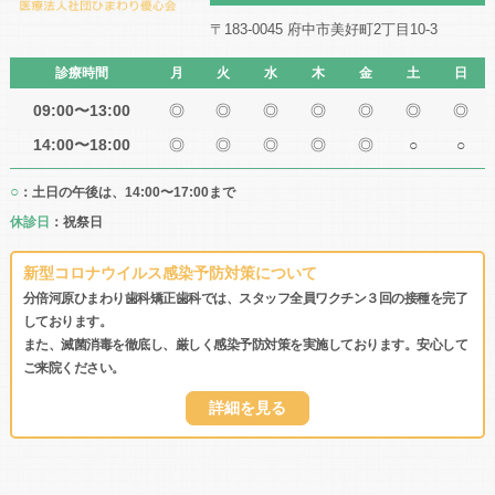
〒183-0045 府中市美好町2丁目10-3
診療時間
月
火
水
木
金
土
日
09:00〜13:00
◎
◎
◎
◎
◎
◎
◎
14:00〜18:00
◎
◎
◎
◎
◎
○
○
○
：土日の午後は、14:00〜17:00まで
休診日
：祝祭日
新型コロナウイルス感染予防対策について
分倍河原ひまわり歯科矯正歯科では、スタッフ全員ワクチン３回の接種を完了
しております。
また、滅菌消毒を徹底し、厳しく感染予防対策を実施しております。安心して
ご来院ください。
詳細を見る