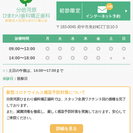
〒183-0045 府中市美好町2丁目10-3
診療時間
月
火
水
木
金
土
日
09:00〜13:00
◎
◎
◎
◎
◎
◎
◎
14:00〜18:00
◎
◎
◎
◎
◎
○
○
○
：土日の午後は、14:00〜17:00まで
休診日
：祝祭日
新型コロナウイルス感染予防対策について
分倍河原ひまわり歯科矯正歯科では、スタッフ全員ワクチン３回の接種を完了
しております。
また、滅菌消毒を徹底し、厳しく感染予防対策を実施しております。安心して
ご来院ください。
詳細を見る