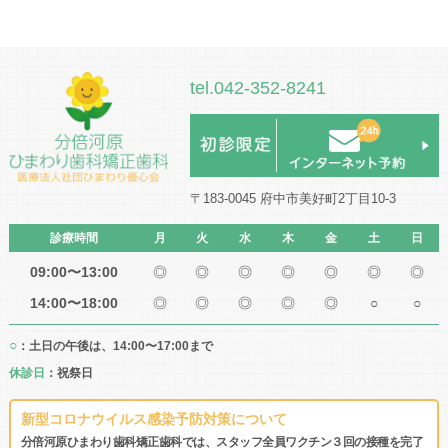
tel.042-352-8241
〒183-0045 府中市美好町2丁目10-3
診療時間
月
火
水
木
金
土
日
09:00〜13:00
◎
◎
◎
◎
◎
◎
◎
14:00〜18:00
◎
◎
◎
◎
◎
○
○
○
：土日の午後は、14:00〜17:00まで
休診日
：祝祭日
新型コロナウイルス感染予防対策について
分倍河原ひまわり歯科矯正歯科では、スタッフ全員ワクチン３回の接種を完了