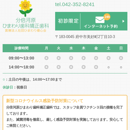
tel.042-352-8241
〒183-0045 府中市美好町2丁目10-3
診療時間
月
火
水
木
金
土
日
09:00〜13:00
◎
◎
◎
◎
◎
◎
◎
14:00〜18:00
◎
◎
◎
◎
◎
○
○
○
：土日の午後は、14:00〜17:00まで
休診日
：祝祭日
新型コロナウイルス感染予防対策について
分倍河原ひまわり歯科矯正歯科では、スタッフ全員ワクチン３回の接種を完了
しております。
また、滅菌消毒を徹底し、厳しく感染予防対策を実施しております。安心して
ご来院ください。