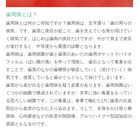
歯周病とは？
歯周病とは何かご存知ですか？歯周病は、文字通り「歯の周りの
病気」です。歯茎に炎症が起こり、歯を支えている骨が溶けてい
く病気です。はじめは歯肉の炎症だけですが、やがて骨まで炎症
が進行すると、中等度から重度の診断となります。
歯周病は、歯周病菌が歯と歯茎のあいだの歯周ポケットでバイオ
フィルム（ばい菌の塊）を作って増殖し、歯石となって毒素を出
すことで、歯茎のなかの歯槽骨が吸収していく（溶けていく）病
気です。放置していると歯がぐらぐらして抜けてしまいます。
歯茎から血が出ると歯周病を疑う必要があります。歯周病菌はい
くつかの細菌で構成されていますが、非常に強い毒素をもってい
る恐ろしい細菌です。この毒素は、食事で噛むたびに歯茎の出血
部位から血管のなかに入り込みます。そして、全身をかけ巡り糖
尿病、心内膜炎などの疾患や関節痛、アルツハイマー型認知症の
原因ともなるのです。