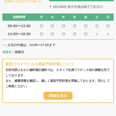
〒183-0045 府中市美好町2丁目10-3
診療時間
月
火
水
木
金
土
日
09:00〜13:00
◎
◎
◎
◎
◎
◎
◎
14:00〜18:00
◎
◎
◎
◎
◎
○
○
○
：土日の午後は、14:00〜17:00まで
休診日
：祝祭日
新型コロナウイルス感染予防対策について
分倍河原ひまわり歯科矯正歯科では、スタッフ全員ワクチン３回の接種を完了
しております。
また、滅菌消毒を徹底し、厳しく感染予防対策を実施しております。安心して
ご来院ください。
詳細を見る